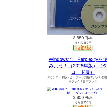
3,850
円/本
（うち税350円）
Windowsで、Perplexity
みよう！（2026年版）（
ロード版）
ダウンロード版・ぶーブック対応デジタル図
トブック＆音声ブック
3,850
円/本
（うち税350円）