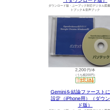
（ダウンロード版）
ダウンロード版・ぶーブック対応デジタル図
トブック＆音声ブック
2,200
円/本
（うち税200円）
Geminiを結論ファースト
設定（iPhone用）（ダウ
ド版）