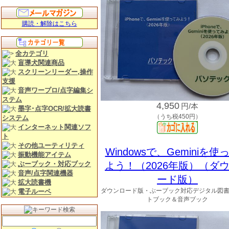
購読・解除はこちら
全カテゴリ
盲導犬関連商品
スクリーンリーダー,操作
支援
音声ワープロ/点字編集シ
ステム
4,950
円/本
墨字･点字OCR/拡大読書
（うち税450円）
システム
インターネット関連ソフ
ト
その他ユーティリティ
Windowsで、Geminiを使
振動機能アイテム
ぶーブック・対応ブック
よう！（2026年版）（ダ
音声/点字関連機器
ード版）
拡大読書機
ダウンロード版・ぶーブック対応デジタル図
電子ルーペ
トブック＆音声ブック