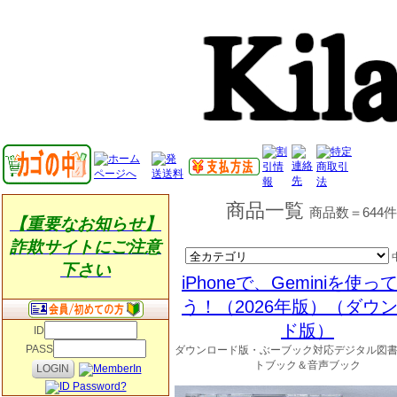
商品一覧
商品数＝644
【重要なお知らせ】
詐欺サイトにご注意
下さい
iPhoneで、Geminiを使っ
う！（2026年版）（ダウ
ド版）
ID
PASS
ダウンロード版・ぶーブック対応デジタル図
トブック＆音声ブック