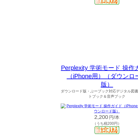
Perplexity 学術モード 操
（iPhone用）（ダウンロ
版）
ダウンロード版・ぶーブック対応デジタル図
トブック＆音声ブック
2,200
円/本
（うち税200円）