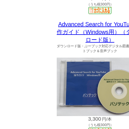
（うち税300円）
Advanced Search for You
作ガイド（Windows用）（
ロード版）
ダウンロード版・ぶーブック対応デジタル図
トブック＆音声ブック
3,300
円/本
（うち税300円）