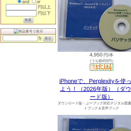
and
or
円以上
円以下
を
4,950
円/本
（うち税450円）
iPhoneで、Perplexityを
よう！（2026年版）（ダ
ード版）
ダウンロード版・ぶーブック対応デジタル図
トブック＆音声ブック